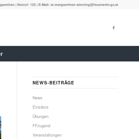
garethen | Notruf: 122 | E-Mail: st.margarethen-sierning@feuerwehr.gv.at
r
NEWS-BEITRÄGE
News
Einsätze
Übungen
FFJugend
Veranstaltungen