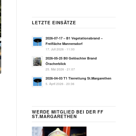
LETZTE EINSÄTZE
2026-07-17 – B1 Vegetationsbrand –
Freifläche Mannersdorf
17. Juli 2026 - 11:00
2026-05-25 B0 Gelöschter Brand
Ötscherblick
25. Mai 2026 - 21:07
2026-04-03 T1 Tierrettung St.Margarethen
5. April 2026 - 20:36
WERDE MITGLIED BEI DER FF
ST.MARGARETHEN