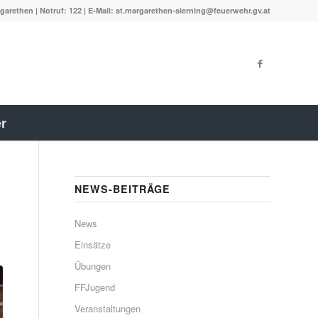
garethen | Notruf: 122 | E-Mail: st.margarethen-sierning@feuerwehr.gv.at
r
NEWS-BEITRÄGE
News
Einsätze
Übungen
FFJugend
Veranstaltungen