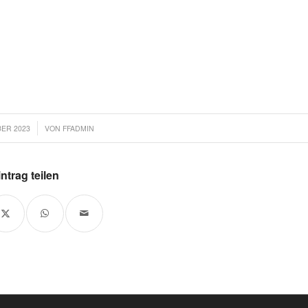
BER 2023
VON
FFADMIN
ntrag teilen