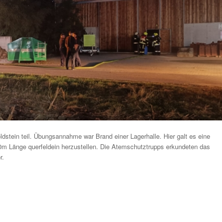
stein teil. Übungsannahme war Brand einer Lagerhalle. Hier galt es eine
m Länge querfeldein herzustellen. Die Atemschutztrupps erkundeten das
r.