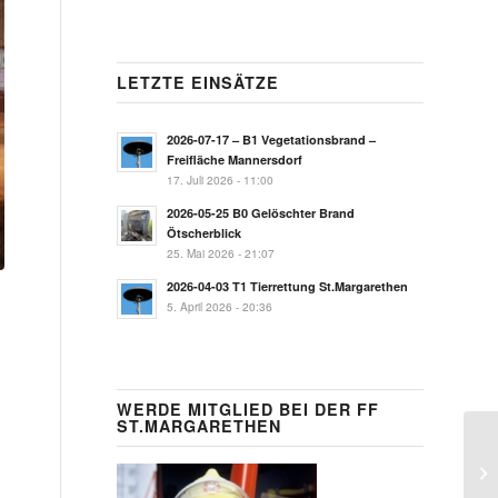
LETZTE EINSÄTZE
2026-07-17 – B1 Vegetationsbrand –
Freifläche Mannersdorf
17. Juli 2026 - 11:00
2026-05-25 B0 Gelöschter Brand
Ötscherblick
25. Mai 2026 - 21:07
2026-04-03 T1 Tierrettung St.Margarethen
5. April 2026 - 20:36
WERDE MITGLIED BEI DER FF
ST.MARGARETHEN