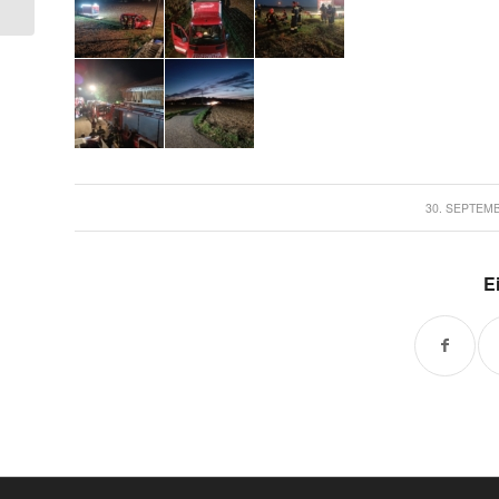
/
30. SEPTEM
Ei