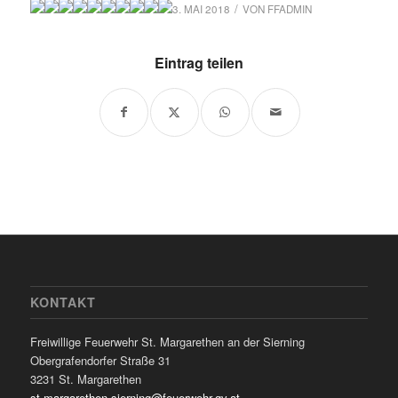
/
3. MAI 2018
VON
FFADMIN
Eintrag teilen
KONTAKT
Freiwillige Feuerwehr St. Margarethen an der Sierning
Obergrafendorfer Straße 31
3231 St. Margarethen
st.margarethen-sierning@feuerwehr.gv.at